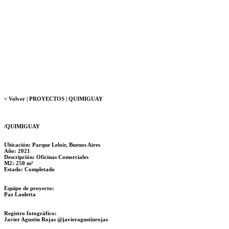
< Volver |
PROYECTOS
|
QUIMIGUAY
/QUIMIGUAY
Ubicación:
Parque Leloir, Buenos Aires
Año: 2021
Descripción:
Oficinas Comerciales
M2:
250 m²
Estado:
Completado
Equipo de proyecto:
Paz Lauletta
Registro fotográfico:
Javier Agustin Rojas @javieragustinrojas